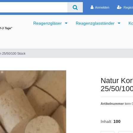
Anmelden
Regist
Reagenzgläser
Reagenzglasständer
Ko
 25/50/100 Stück
Natur Ko
25/50/10
Artikelnummer
item-
Inhalt:
100