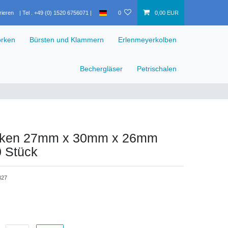
rieren
0
0,00 EUR
rken
Bürsten und Klammern
Erlenmeyerkolben
Bechergläser
Petrischalen
rken 27mm x 30mm x 26mm
0 Stück
327