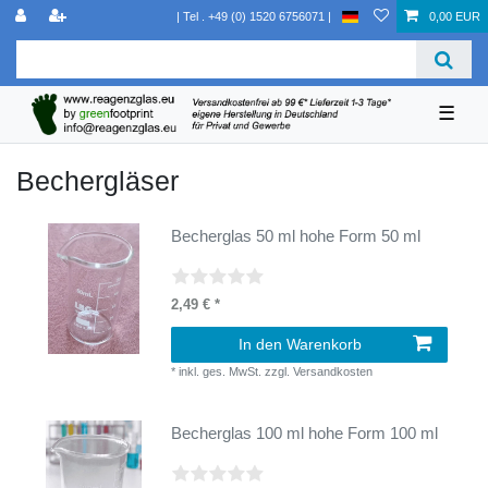
0,00 EUR
☰
Bechergläser
Becherglas 50 ml hohe Form 50 ml
2,49 € *
In den Warenkorb
*
inkl. ges. MwSt.
zzgl.
Versandkosten
Becherglas 100 ml hohe Form 100 ml