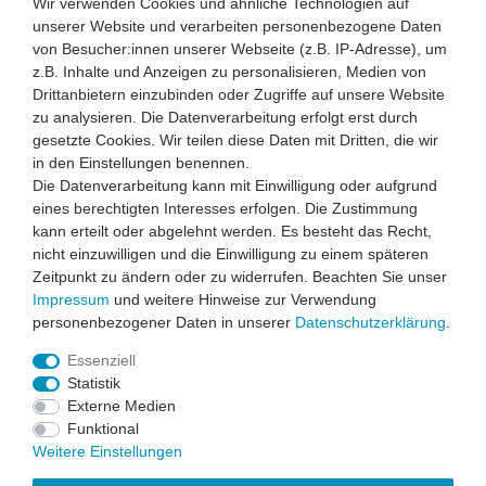
Wir verwenden Cookies und ähnliche Technologien auf
unserer Website und verarbeiten personenbezogene Daten
Versand ab 4.50 € max. 13.90 €
von Besucher:innen unserer Webseite (z.B. IP-Adresse), um
z.B. Inhalte und Anzeigen zu personalisieren, Medien von
Drittanbietern einzubinden oder Zugriffe auf unsere Website
zu analysieren. Die Datenverarbeitung erfolgt erst durch
gesetzte Cookies. Wir teilen diese Daten mit Dritten, die wir
in den Einstellungen benennen.
Die Datenverarbeitung kann mit Einwilligung oder aufgrund
eines berechtigten Interesses erfolgen. Die Zustimmung
kann erteilt oder abgelehnt werden. Es besteht das Recht,
nicht einzuwilligen und die Einwilligung zu einem späteren
Zeitpunkt zu ändern oder zu widerrufen. Beachten Sie unser
Impressum
und weitere Hinweise zur Verwendung
personenbezogener Daten in unserer
Daten­schutz­erklärung
.
Widerrufsbutton
Essenziell
Statistik
Externe Medien
Funktional
Weitere Einstellungen
Impressum
Daten­schutz­erklärung
AGB