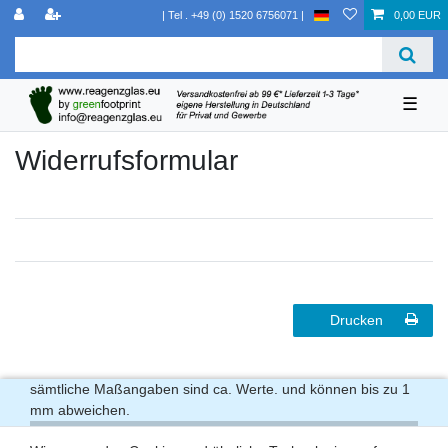
0,00 EUR
☰
Widerrufs­formular
Drucken
sämtliche Maßangaben sind ca. Werte. und können bis zu 1
mm abweichen.
Lieferzeit ab 1 bis 3 Werktage